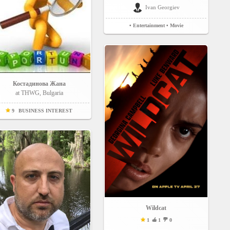
Ivan Georgiev
• Entertainment
• Movie
Костадинова Жана
at THWG, Bulgaria
9
BUSINESS INTEREST
Wildcat
1
1
0