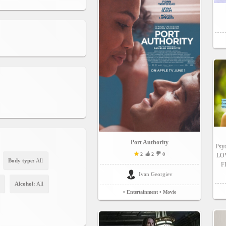
Port Authority
Psy
2
2
0
LO
Body type:
All
F
Ivan Georgiev
Alcohol:
All
• Entertainment
• Movie