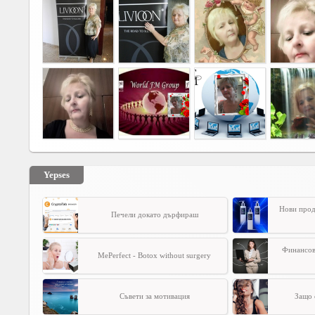
Yepses
Нови прод
Печели докато дърфираш
Финансов
MePerfect - Botox without surgery
Съвети за мотивация
Защо 