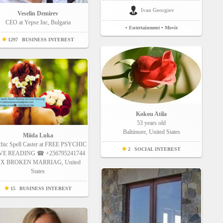
Ivan Georgiev
Veselin Demirev
CEO at Yepse Inc, Bulgaria
• Entertainment
• Movie
1297
BUSINESS INTEREST
Kokou Atila
53 years old
Baltimore, United States
Miida Luka
chic Spell Caster at FREE PSYCHIC
2
SOCIAL INTEREST
VE READING ☎ +256795241744
IX BROKEN MARRIAG, United
States
15
BUSINESS INTEREST