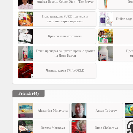
Andrea Bocelli, Céline Dion - The Prayer
Гри
Нова колекция PURE и луксозни
Пийте вода 
световни марки парфюми
Крем за лице от охлюви
Течен препарат за цветно пране с аромат
Преп
на Дона Карън
м
Членска карта FM WORLD
Friends (44)
Alexandra Mihaylova
Anton Todorov
Denitsa Marinova
Dima Chakarova