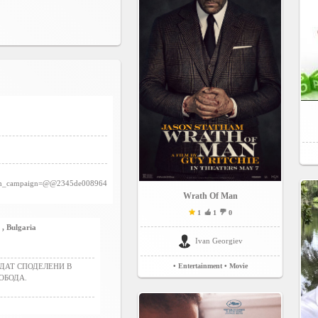
tm_campaign=@@2345de008964
Wrath Of Man
1
1
0
Bulgaria
Ivan Georgiev
ДАТ СПОДЕЛЕНИ В
• Entertainment
• Movie
ОБОДА.