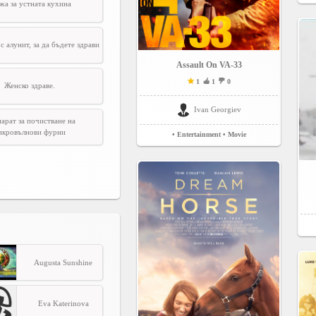
жа за устната кухина
с алунит, за да бъдете здрави
Assault On VA-33
1
1
0
Женско здраве.
Ivan Georgiev
арат за почистване на
икровълнови фурни
• Entertainment
• Movie
Augusta Sunshine
Eva Katerinova