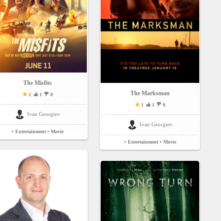
The Misfits
The Marksman
1
1
0
1
1
0
Ivan Georgiev
Ivan Georgiev
• Entertainment
• Movie
• Entertainment
• Movie