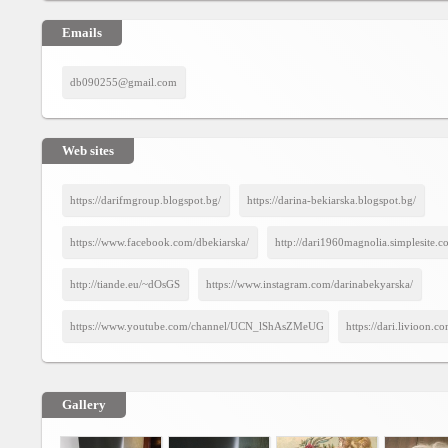
Emails
db090255@gmail.com
Web sites
https://darifmgroup.blogspot.bg/
https://darina-bekiarska.blogspot.bg/
https://www.facebook.com/dbekiarska/
http://dari1960magnolia.simplesite.c
http://tiande.eu/~dOsGS
https://www.instagram.com/darinabekyarska/
https://www.youtube.com/channel/UCN_lShAsZMeUGqyuTweR55Q
https://dari.livioon.c
Gallery