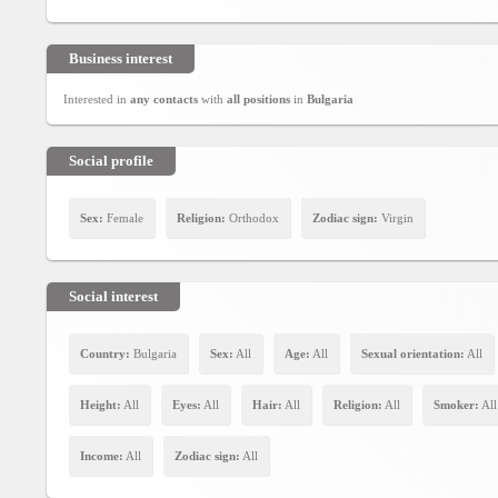
Agreement
Business interest
Privacy
Policy
Interested in
any contacts
with
all positions
in
Bulgaria
Contact
Social profile
us
Sex:
Female
Religion:
Orthodox
Zodiac sign:
Virgin
Social interest
Country:
Bulgaria
Sex:
All
Age:
All
Sexual orientation:
All
Height:
All
Eyes:
All
Hair:
All
Religion:
All
Smoker:
All
Income:
All
Zodiac sign:
All