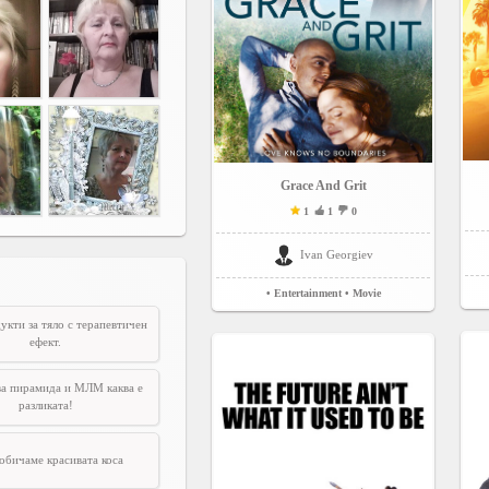
Grace And Grit
1
1
0
Ivan Georgiev
• Entertainment
• Movie
укти за тяло с терапевтичен
ефект.
а пирамида и МЛМ каква е
разликата!
обичаме красивата коса