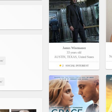
James Wisemanez
33 years old
Ne
AUSTIN, TEXAS, United States
om/
2
SOCIAL INTEREST
om/