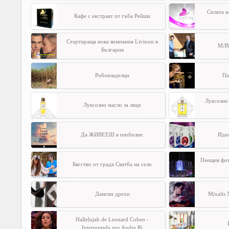
Силата н
Кафе с екстракт от гъба Рейши
Стартираща нова компания Livioon в
МЛМ
България
Робовладелци
Па
Луксозно 
Луксозно масло за лице
Да ЖИВЕЕШ в изобилие.
Идеа
Пеещия фот
Бягство от града Сватба на село
Дамски дрехи
Mixalis X
Hallelujah de Leonard Cohen -
Interpretada por Andre Ri