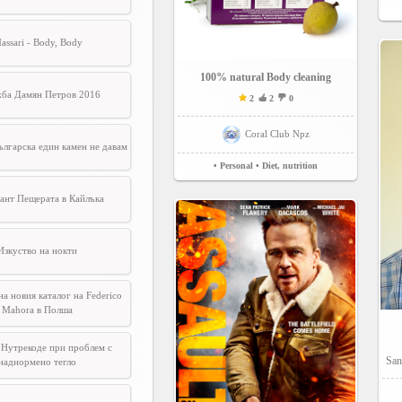
assari - Body, Body
100% natural Body cleaning
ба Дамян Петров 2016
2
2
0
Coral Club Npz
ългарска един камен не давам
• Personal
• Diet, nutrition
ант Пещерата в Кайлъка
Изкуство на нокти
а новия каталог на Federico
Mahora в Полша
 Нутрекоде при проблем с
San
наднормено тегло