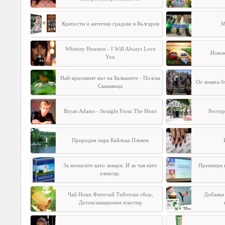
Крепости и антични градове в България
M
Whitney Houston - I Will Always Love
Излож
You
Най-красивият кът на Балканите - Полска
От земята б
Скакавица
Bryan Adams - Straight From The Heart
Рестор
Природен парк Кайлъка Плевен
За монасите като лекари. И за чая като
Премиера н
еликсир.
Чай Нони Фиточай Тибетски сбор,
Добавка
Детоксикационен пластир