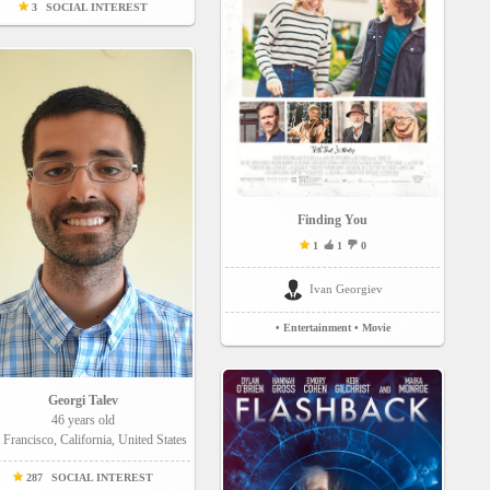
3
SOCIAL INTEREST
Finding You
1
1
0
Ivan Georgiev
• Entertainment
• Movie
Georgi Talev
46 years old
 Francisco, California, United States
287
SOCIAL INTEREST