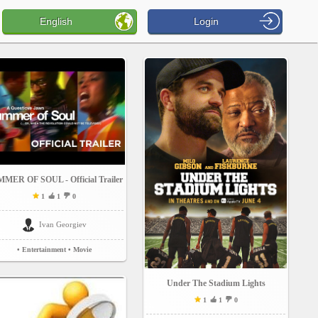
English
Login
MER OF SOUL - Official Trailer
1
1
0
Ivan Georgiev
• Entertainment
• Movie
Under The Stadium Lights
1
1
0