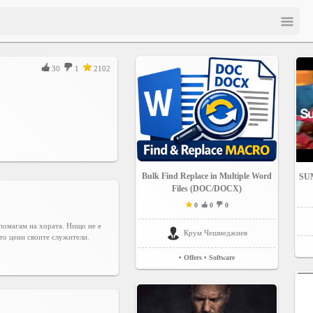
30
1
2102
Bulk Find Replace in Multiple Word
SUM
Files (DOC/DOCX)
0
0
0
а помагам на хората. Нищо не е
Крум Чешмеджиев
ято цени своите служители.
• Offers
• Software