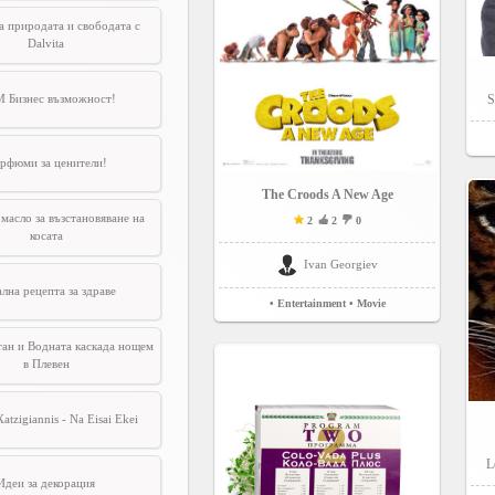
а природата и свободата с
Dalvita
 Бизнес възможност!
S
рфюми за ценители!
The Croods A New Age
масло за възстановяване на
2
2
0
косата
Ivan Georgiev
лна рецепта за здраве
• Entertainment
• Movie
ан и Водната каскада нощем
в Плевен
atzigiannis - Na Eisai Ekei
L
Идеи за декорация