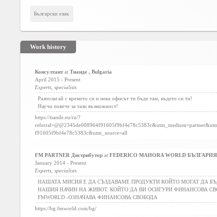
Social
interest
Български език
PERSONAL
Work history
Login
Консултант
at
Тианде , Bulgaria
April 2015 - Present
Experts, specialists
FB
login
Разполагай с времето си и нека офисът ти бъде там, където си ти!
Научи повече за тази възможност!
https://tiande.eu/ru/?
Registration
referral=@@2345de008964f91605f9bf4e78c5383c&utm_medium=partner&u
f91605f9bf4e78c5383c&utm_source=all
YEPSE.COM
FM PARTNER Дистрибутор
at
FEDERICO MAHORA WORLD БЪЛГАРИЯ , 
January 2014 - Present
Experts, specialists
About
НАШАТА МИСИЯ Е ДА СЪЗДАВАМЕ ПРОДУКТИ КОЙТО МОГАТ ДА БЪ
us
НАШИЯ НАЧИН НА ЖИВОТ. КОЙТО ДА ВИ ОСИГУРИ ФИНАНСОВА СВ
FMWORLD -ОЗНАЧАВА ФИНАНСОВА СВОБОДА
https://bg.fmworld.com/bg/
User