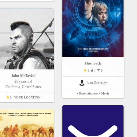
Flashback
1
1
0
John McTavish
25 years old
Ivan Georgiev
California, United States
• Entertainment
• Movie
2
YOUR LOCATION