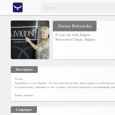
Darina Bekyarska
Home
65 years old,
Sofia
,
Bulgaria
Консултант at
Тианде
, Bulgaria
CONTENT
Charts
Yepses
Description
За мен
Members
Здравейте, аз съм Дарина . Аз съм страстен за това, което правя, и аз обичам д
по-пълноценен, отколкото е част от екип с подобни интереси и организация, ко
Бизнес интерес
Business
interest
Languages