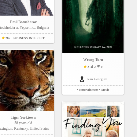
Emil Botusharov
tockholder at Yepse Inc., Bulgaria
265
BUSINESS INTEREST
Wrong Turn
2
2
0
Ivan Georgiev
• Entertainment
• Movie
Tiger Yorktown
58 years old
exington, Kentucky, United States