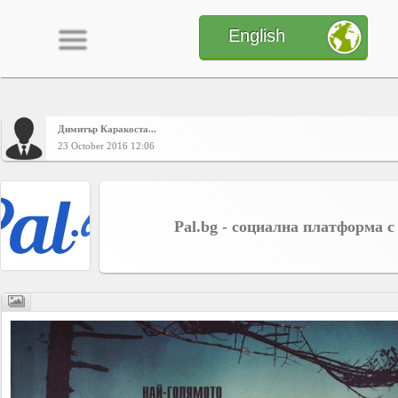
English
Димитър Каракоста...
Home
23 October 2016 12:06
CONTENT
Pal.bg - социална платформа с
Charts
Yepses
Members