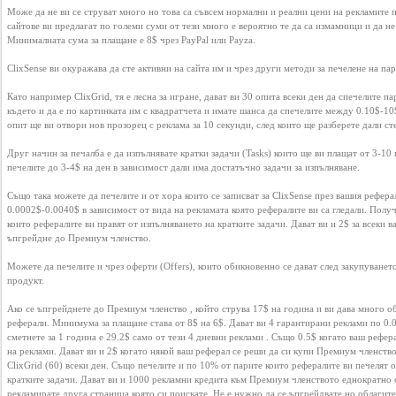
Може да не ви се струват много но това са съвсем нормални и реални цени на рекламите по
Business
сайтове ви предлагат по големи суми от тези много е вероятно те да са измамници и да не 
interest
Минималната сума за плащане е 8$ чрез PayPal или Payza.

ClixSense ви окуражава да сте активни на сайта им и чрез други методи за печелене на пари
Social
Като например ClixGrid, тя е лесна за игране, дават ви 30 опита всеки ден да спечелите па
interest
където и да е по картинката им с квадратчета и имате шанса да спечелите между 0.10$-10$
опит ще ви отвори нов прозорец с реклама за 10 секунди, след които ще разберете дали сте
Друг начин за печалба е да изпълнявате кратки задачи (Tasks) които ще ви плащат от 3-10 
PERSONAL
печелите до 3-4$ на ден в зависимост дали има достатъчно задачи за изпълняване.

Също така можете да печелите и от хора които се записват за ClixSense през вашия реферал
0.0002$-0.0040$ в зависимост от вида на рекламата която рефералите ви са гледали. Получ
Login
които рефералите ви правят от изпълняването на кратките задачи. Дават ви и 2$ за всеки в
ъпгрейдне до Премиум членство.

Можете да печелите и чрез оферти (Offers), които обикновенно се дават след закупуването 
FB
продукт.

login
Ако се ъпгрейднете до Премиум членство , който струва 17$ на година и ви дава много об
реферали. Минимума за плащане става от 8$ на 6$. Дават ви 4 гарантирани реклами по 0.02
сметнете за 1 година е 29.2$ само от тези 4 дневни реклами . Също 0.5$ когато ваш рефера
Registration
на реклами. Дават ви и 2$ когато някой ваш реферал се реши да си купи Премиум членство
ClixGrid (60) всеки ден. Също печелите и по 10% от парите които рефералите ви печелят о
кратките задачи. Дават ви и 1000 рекламни кредита към Премиум членството еднократно с