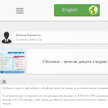
English
Димитър Каракоста...
Home
23 October 2016 12:33
CONTENT
Clixsense - печели докато гледа
Charts
Yepses
ClixSense е един от най-добрите уебсайтове които ви плащат за да гледате кратки рекламки 
Те ви компенсират за гледането на тези реклами като ви дават от 0.001$-0.020$ и продължи
Members
реклами е от 5-30 секунди. Само трябва да изберете картинката на котето когато изберете р
гледали.
