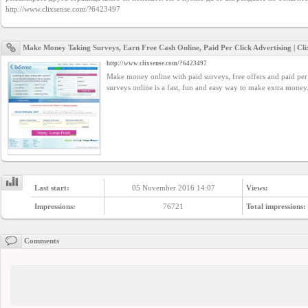
YEPSE.COM
http://www.clixsense.com/?6423497
About
Make Money Taking Surveys, Earn Free Cash Online, Paid Per Click Advertising | Cli
us
http://www.clixsense.com/?6423497
Make money online with paid surveys, free offers and paid per 
surveys online is a fast, fun and easy way to make extra money
User
Agreement
Privacy
Policy
Last start:
05 November 2016 14:07
Views:
Impressions:
76721
Total impressions:
Contact
us
Comments