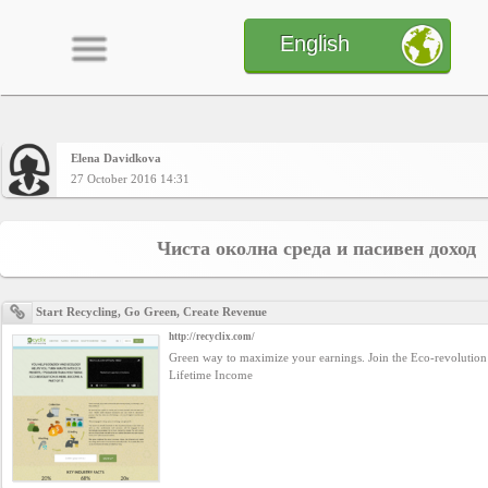
English
Elena Davidkova
Home
27 October 2016 14:31
CONTENT
Чиста околна среда и пасивен доход
Charts
Start Recycling, Go Green, Create Revenue
http://recyclix.com/
Green way to maximize your earnings. Join the Eco-revolution
Yepses
Lifetime Income
Members