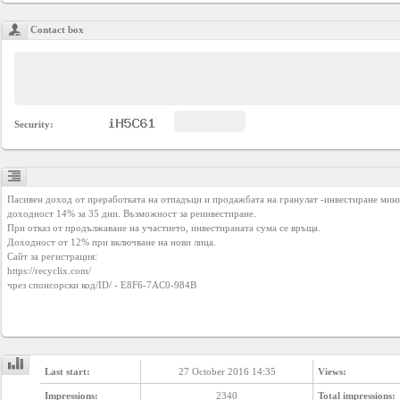
Business
Contact box
interest
Social
interest
Security:
PERSONAL
Пасивен доход от преработката на отпадъци и продажбата на гранулат -инвестиране мини
доходност 14% за 35 дни. Възможност за реинвестиране.

Login
При отказ от продължаване на участието, инвестираната сума се връща.

Доходност от 12% при включване на нови лица.

https://recyclix.com/
FB
чрез спонсорски код/ID/ - E8F6-7AC0-984B

login
Registration
Last start:
27 October 2016 14:35
Views:
Impressions:
2340
Total impressions: