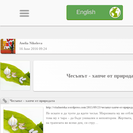
English
Anelia Nikolova
Home
16 June 2016 09:24
CONTENT
Чесънът - хапче от природ
Charts
Чесънът – хапче от природата
Yepses
http://vitalnoteka.wordpress.com/2015/09/23/чесънът-хапче-от-природ
Не искате и да чуете да ядете чесън. Миризмата му ви отбл
това му е чара – да бъде уникален и неповторим. Жертвата,
Members
на трапезата ви всеки ден, си стру…