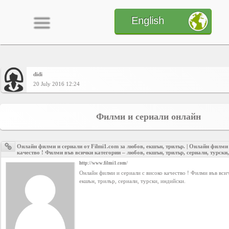
English
didi
Home
20 July 2016 12:24
CONTENT
Филми и сериали онлайн
Charts
Онлайн филми и сериали от Filmi1.com за любов, екшън, трилър. | Онлайн филми 
качество ! Филми във всички категории – любов, екшън, трилър, сериали, турски,
http://www.filmi1.com/
Онлайн филми и сериали с високо качество ! Филми във вси
Yepses
екшън, трилър, сериали, турски, индийски.
Members