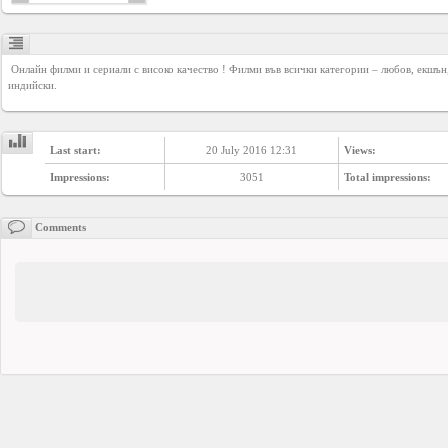
Business
interest
 Онлайн филми и сериали с високо качество ! Филми във всички категории – любов, екшън, трилър, сериали, турски, 
индийски.
Social
interest
Last start:
20 July 2016 12:31
Views:
Impressions:
3051
Total impressions:
PERSONAL
Comments
Login
FB
login
Registration