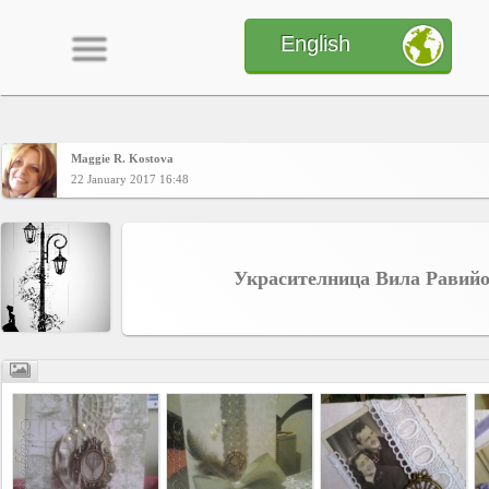
English
Maggie R. Kostova
Home
22 January 2017 16:48
CONTENT
Украсителница Вила Равий
Charts
Yepses
Members