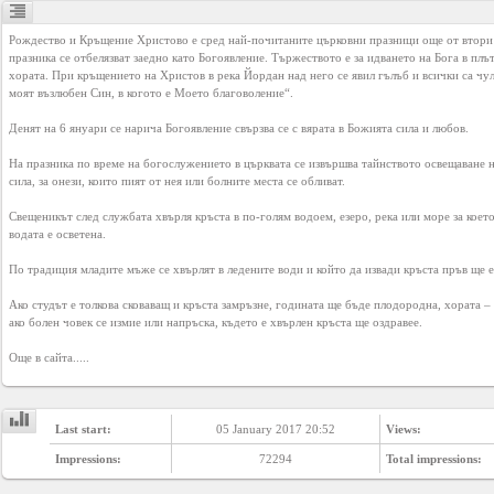
YEPSE.COM
Рождество и Кръщение Христово е сред най-почитаните църковни празници още от втори в
празника се отбелязват заедно като Богоявление. Тържеството е за идването на Бога в плът
About
хората. При кръщението на Христов в река Йордан над него се явил гълъб и всички са чули
моят възлюбен Син, в когото е Моето благоволение“.

us
Денят на 6 януари се нарича Богоявление свързва се с вярата в Божията сила и любов.

На празника по време на богослужението в църквата се извършва тайнството освещаване на
User
сила, за онези, които пият от нея или болните места се обливат.

Agreement
Свещеникът след службата хвърля кръста в по-голям водоем, езеро, река или море за което 
водата е осветена.

Privacy
По традиция младите мъже се хвърлят в ледените води и който да извади кръста пръв ще е 
Policy
Ако студът е толкова сковаващ и кръста замръзне, годината ще бъде плодородна, хората – 
ако болен човек се измие или напръска, където е хвърлен кръста ще оздравее.

Contact
Още в сайта.....
us
Last start:
05 January 2017 20:52
Views:
Impressions:
72294
Total impressions: