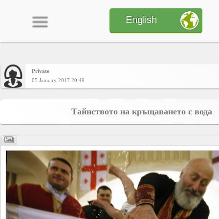
English
Private
Home
05 January 2017 20:49
CONTENT
Тайнството на кръщаването с вода
Charts
Yepses
Members