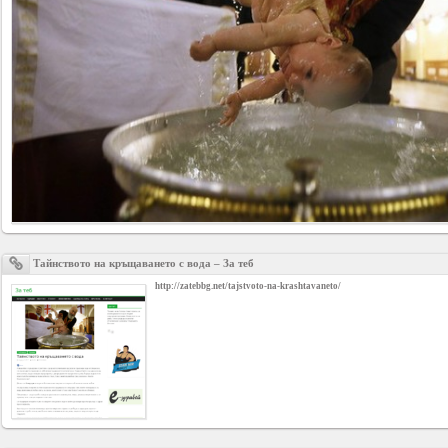
Business
interest
Social
interest
PERSONAL
Login
Тайнството на кръщаването с вода – За теб
http://zatebbg.net/tajstvoto-na-krashtavaneto/
FB
login
Registration