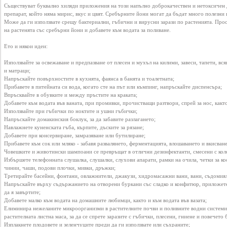
YEPSE.COM
Съществуват буквално хиляди приложения на този напълно доброкачествен и нетоксичен д
препарат, който няма мирис, вкус и цвят. Сребърните йони могат да бъдат много полезни и
Може да ги използвате срещу бактериални, гъбични и вирусни зарази по растенията. Прос
на растенята със сребърни йони и добавете към водата за поливане.

About
us
Ето и някои идеи:

Използвайте за освежаване и предпазване от плесен и мухъл на килими, завеси, тапети, вся
и матраци;

User
Напръскайте повърхностите в кухнята, фаянса в банята и тоалетната;

Agreement
Прибавете в питейната си вода, когато сте на път или къмпинг, напръскайте диспенсъра;

Впръсквайте в обувките и между пръстите на краката;

Добавете към водата във ваната, при промивки, прочистващи разтвори, спрей за нос, както 
Използвайте при гъбички по ноктите и ушни гъбички;

Privacy
Напръскайте домакинския боклук, за да забавите разлагането;

Навлажнете куненската гъба, кърпите, дъските за рязане;

Policy
Добавете при консервиране, замразяване или бутилиране; 

Прибавете към сок или мляко - забавя развалянето, ферментацията, влошаването и вкисванет
Човешките и животински шампоани се превръщат в отлични дезинфектанти, смесени с коло
Избършете телефонната слушалка, слушалки, слухови апарати, рамки на очила, четки за кос
Contact
чинии, чаши, подови плочки, мивки, дръжки;

us
Третирайте басейни, фонтани, овлажнители, джакузи, хидромасажни вани, вани, съдомиял
Напръскайте върху съдържанието на отворени буркани със сладко и конфитюр, приложете
да я завъртите; 

Добавете малко към водата на домашните любимци, както и към водата във вазата;

Елиминира нежеланите микроорганизми в растителните почви и поливните водни системи;
растителната листна маса, за да се спрете заразите с гъбички, плесени, гниене и повечето 
Изплакнете плодовете и зеленчуците преди да ги използвате или съхраните;
