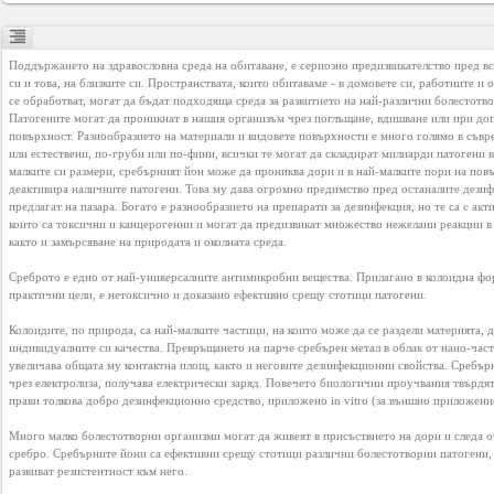
Business
interest
Поддържането на здравословна среда на обитаване, е сериозно предизвикателство пред все
си и това, на близките си. Пространствата, които обитаваме - в домовете си, работните и о
се обработват, могат да бъдат подходяща среда за развитието на най-различни болестотв
Social
Патогените могат да проникнат в нашия организъм чрез поглъщане, вдишване или при допи
interest
повърхност. Разнообразието на материали и видовете повърхности е много голямо в съвре
или естествени, по-груби или по-фини, всички те могат да складират милиарди патогени в 
малките си размери, сребърният йон може да прониква дори и в най-малките пори на повъ
деактивира наличните патогени. Това му дава огромно предимство пред останалите дезифе
PERSONAL
предлагат на пазара. Богато е разнообразието на препарати за дезинфекция, но те са с акт
които са токсични и канцерогенни и могат да предизвикат множество нежелани реакции в
както и замърсяване на природата и околната среда.

Login
Среброто е едно от най-универсалните антимикробни вещества. Прилагано в колоидна форм
практични цели, е нетоксично и доказано ефективно срещу стотици патогени.

Колоидите, по природа, са най-малките частици, на които може да се раздели материята, до
FB
индивидуалните си качества. Превръщането на парче сребърен метал в облак от нано-част
login
увеличава общата му контактна площ, както и неговите дезинфекционни свойства. Сребърн
чрез електролиза, получава електрически заряд. Повечето биологични проучвания твърдят,
прави толкова добро дезинфекционно средство, приложено in vitro (за външно приложение
Registration
Много малко болестотворни организми могат да живеят в присъствието на дори и следа о
сребро. Сребърните йони са ефективни срещу стотици различни болестотворни патогени, б
развиват резистентност към него.
