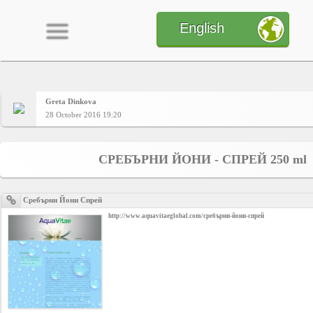
English
Greta Dinkova
Home
28 October 2016 19:20
CONTENT
СРЕБЪРНИ ЙОНИ - СПРЕЙ 250 ml
Charts
Сребърни Йони Спрей
http://www.aquavitaeglobal.com/сребърни-йони-спрей
Yepses
Members