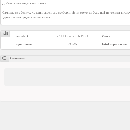
Добавете във водата за готвене.

Сами ще се убедите, че един спрей със сребърни йони може да бъде най-полезният инстр
здравословна средата ви на живот.
Last start:
28 October 2016 19:21
Views:
Impressions:
78235
Total impressions:
Comments