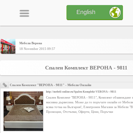
English
Мебели Верона
Home
18 November 2015 09:57
CONTENT
Спален Комплект ВЕРОНА - 9811
Charts
Спален Комплект "ВЕРОНА - 9811" - Мебели Онлайн
http://mebeli-online.eu/Spalen-Komplekt-VERONA---9811
Спален Комплект "ВЕРОНА - 9811", Комплект обзавеждане за
Yepses
масивна дървесина. Може да го поръчате онлайн от Мебел
всяка точка на България!, Електронен Магазин за Мебели 
Промоции, Отстъпки, Оферти, Цени, Поръчки
Members