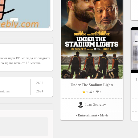
ински пари ВИ моля да последвате 
 го правя вече от 16 месеца...
1
2692
Under The Stadium Lights
ssions:
2694
1
1
0
Ivan Georgiev
• Entertainment
• Movie