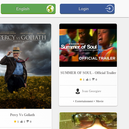
English
Login
SUMMER OF SOUL - Official Trailer
1
1
0
Ivan Georgiev
• Entertainment
• Movie
Percy Vs Goliath
1
1
0