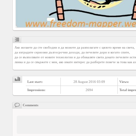
Social
interest
PERSONAL
Login
Ако желаете да сте свободни и да можете да разполагате с цялото време на света,

да изградите сериозни дългосрочни доходи, да печелите дори и когато спите, 

FB
да се възползвате от новите технологии и да обикаляте света докато печелите ист
login
линка и да се свържете с мен, ако имате интерес да разберете повече за това как аз
Registration
Last start:
28 August 2016 03:09
Views:
Impressions:
2694
Total impre
YEPSE.COM
Comments
About
us
User