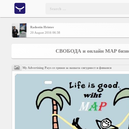
Radostin Hristov
Home
20 August 2016 06:38
CONTENT
СВОБОДА и онлайн MAP бизне
Charts
My Advertising Pays се грижи за нашата сигурност и финанси
Yepses
Members
Business
interest