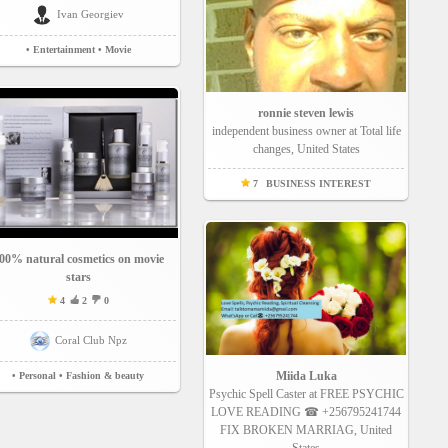
Ivan Georgiev
• Entertainment
• Movie
ronnie steven lewis
independent business owner at Total life
changes, United States
7
BUSINESS INTEREST
00% natural cosmetics on movie
stars
4
2
0
Coral Club Npz
Miida Luka
• Personal
• Fashion & beauty
Psychic Spell Caster at FREE PSYCHIC
LOVE READING ☎ +256795241744
FIX BROKEN MARRIAG, United