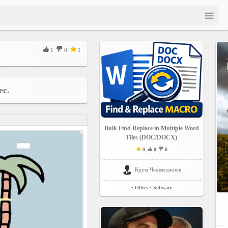
1
0
1
с.
Bulk Find Replace in Multiple Word
Files (DOC/DOCX)
0
0
0
Крум Чешмеджиев
• Offers
• Software