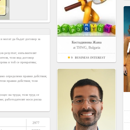
и могат да бъдат договор за 
Костадинова Жана
at THWG, Bulgaria
ов резултат; изпълнителят 
ителя, този вид договор 
9
BUSINESS INTEREST
рпва и той се прекратява; 
амо определени правни действия; 
ези правни действия; този 
цес на труда; този труд се 
е; работодателят носи риска 
2977