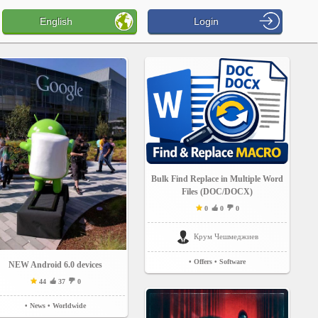
English
Login
Bulk Find Replace in Multiple Word
Files (DOC/DOCX)
0
0
0
Крум Чешмеджиев
• Offers
• Software
NEW Android 6.0 devices
44
37
0
• News
• Worldwide