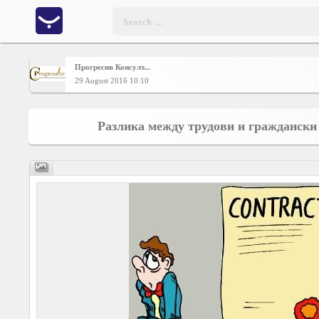
Прогресив Консулт...
Home
29 August 2016 10:10
CONTENT
Разлика между трудови и граждански
Charts
Yepses
Members
Business
interest