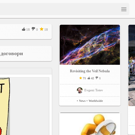
18
0
18
 договори
Revisiting the Veil Nebula
71
42
1
Evgeni Totev
• News
• Worldwide