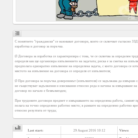
Social
interest
PERSONAL
Login
С понятието "граждански" се назовават договори, които се сключват съгласно ЗЗД 
изработка и договор за поръчка.

Ø Договора за изработка се характеризира с това, че се сключва за определен труд
FB
определя как ще организира изпълнението на задачата; риска е за сметка на изпълн
login
предполага еднократно изпълнение на определена задача, с което договора се изче
мястото на изпълнение на договора се определя от изпълнителя;

Registration
Ø При договора за поръчка довереникът (изпълнителя) се задължава да извърши с
не съществуват задължения и изисквания относно реда и начина за извършване на т
договор по начало е безвъзмезден;

YEPSE.COM
При трудовите договори предмет е извършването на определена работа, самият про
полага на точно определено работно място; в рамките на определено работно врем
относно резултата от труда;
About
us
Last start:
29 August 2016 10:12
Views:
User