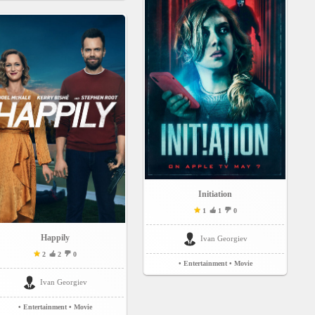
Initiation
1
1
0
Happily
Ivan Georgiev
2
2
0
• Entertainment
• Movie
Ivan Georgiev
• Entertainment
• Movie