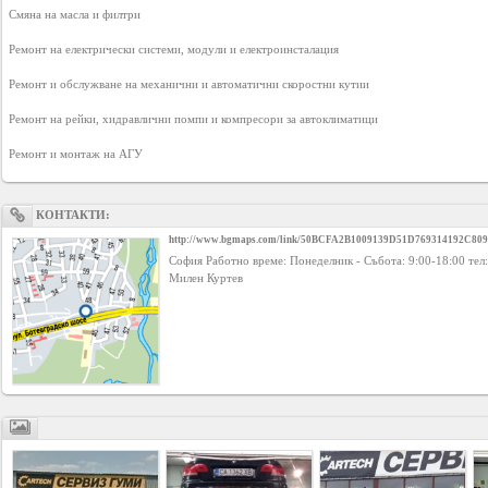
Смяна на масла и филтри

Business
interest
Ремонт на електрически системи, модули и електроинсталация

Ремонт и обслужване на механични и автоматични скоростни кутии

Social
Ремонт на рейки, хидравлични помпи и компресори за автоклиматици

interest
PERSONAL
КОНТАКТИ:
http://www.bgmaps.com/link/50BCFA2B1009139D51D769314192C809
София Работно време: Понеделник - Събота: 9:00-18:00 те
Login
Милен Куртев
FB
login
Registration