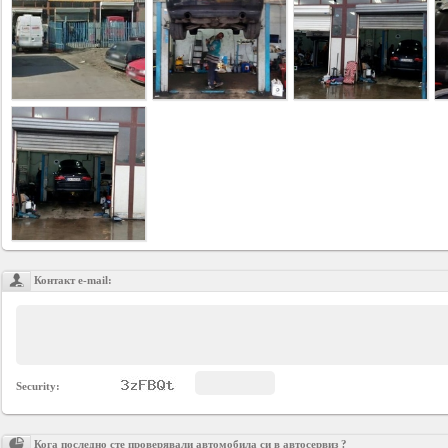
YEPSE.COM
About
us
User
Agreement
Privacy
Policy
Контакт е-mail:
Contact
us
Security:
Кога последно сте проверявали автомобила си в автосервиз ?