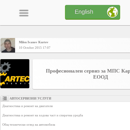
English
Milen Ivanov Kurtev
Home
10 October 2015 17:07
CONTENT
Професионален сервиз за МПС Ка
ЕООД
Charts
АВТОСЕРВИЗНИ УСЛУГИ
Yepses
Диагностика и ремонт на двигатели

Диагностика и ремонт на ходова част и спирачна уредба

Members
Общ технически оглед на автомобила
