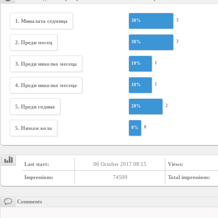
3
1. Миналата седмица
30%
3
2. Преди месец
30%
1
3. Преди няколко месеца
10%
1
4. Преди няколко месеца
10%
2
5. Преди година
20%
0
5. Нямам кола
0%
Last start:
06 October 2017 08:15
Views:
Impressions:
74509
Total impressions:
Comments