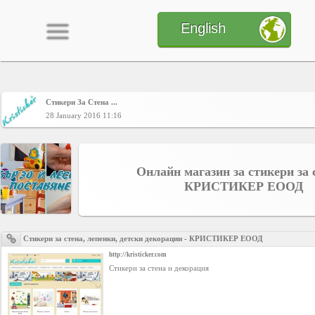
English
Стикери За Стена ...
Home
28 January 2016 11:16
CONTENT
Онлайн магазин за стикери за с
КРИСТИКЕР ЕООД
Charts
Стикери за стена, лепенки, детски декорации - КРИСТИКЕР ЕООД
Yepses
http://kristicker.com
Стикери за стена и декорация
Members