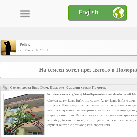
English
PollyK
Home
20 May 2016 13:51
CONTENT
На семеен хотел през лятото в Помори
Charts
Семеен хотел Вива Бийч, Поморие | Семейни хотели Поморие
http://www.rooms.bg/semejni-hoteli-pomorie-semeen-hotel-viva-biich.h
Семеен хотел Вива Бийч, Поморие. Хотел Вива Бийч е само 
Yepses
на града. Ние предлагаме на своите гости апартамент подхо
както и апартамент за четирима с възможност за още двама 
и две тройни стаи. Всички те са със собствен санитарен възе
минибар, безжичен интернет и тераса. Гостите на хотела раз
Members
сауна и бистро с разнообразна европейска