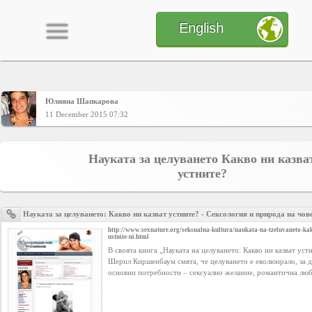
English
Юлияна Шапкарова
Home
11 December 2015 07:32
CONTENT
Науката за целуването Какво ни казва
устните?
Charts
Науката за целуването: Какво ни казват устните? - Сексология и природа на чов
http://www.sexnature.org/seksualna-kultura/naukata-na-tzeluvaneto-ka
ustnite-ni.html
Yepses
В своята книга „Науката на целуването: Какво ни казват уст
Шерил Киршенбаум смята, че целуването е еволюирало, за д
основни потребности – сексуално желание, романтична люб
Members