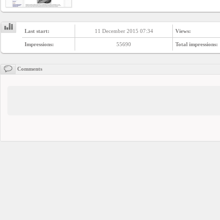
Business
interest
Last start:
11 December 2015 07:34
Views:
Impressions:
55690
Total impressions:
Social
interest
Comments
PERSONAL
Login
FB
login
Registration