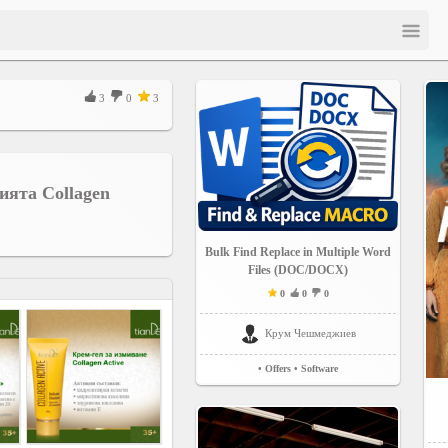
3
0
3
ията Collagen
Bulk Find Replace in Multiple Word
Files (DOC/DOCX)
0
0
0
Крум Чешмеджиев
• Offers
• Software