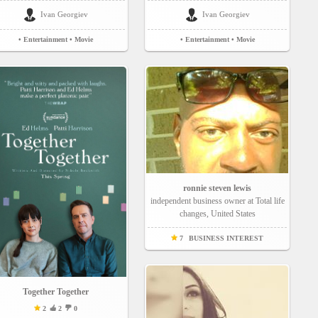
Ivan Georgiev
Ivan Georgiev
• Entertainment
• Movie
• Entertainment
• Movie
ronnie steven lewis
independent business owner at Total life
changes, United States
7
BUSINESS INTEREST
Together Together
2
2
0