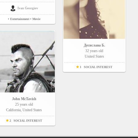
Ivan Georgiev
• Entertainment
• Movie
Десислава Б.
32 years old
United States
1
SOCIAL INTEREST
John McTavish
25 years old
California, United States
2
SOCIAL INTEREST