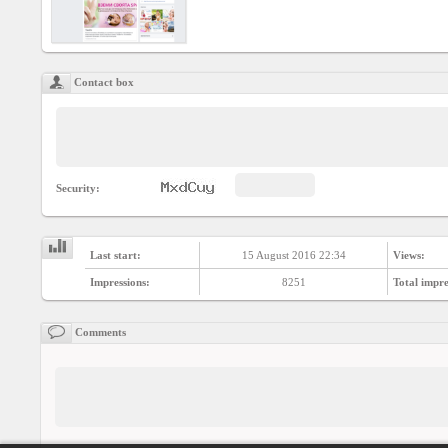
Contact box
Security:
Last start:
15 August 2016 22:34
Views:
Impressions:
8251
Total impre
Comments