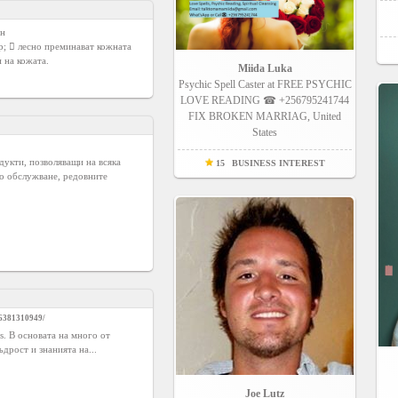
н

;  лесно преминават кожната 
 на кожата.

Miida Luka
Psychic Spell Caster at FREE PSYCHIC
LOVE READING ☎ +256795241744
FIX BROKEN MARRIAG, United
States
дукти, позволяващи на всяка
15
BUSINESS INTEREST
но обслужване, редовните
06381310949/
is. В основата на много от
дрост и знанията на...
Joe Lutz