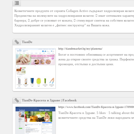
Agreement
Козметичните продукти от серията Collagen Active съдържат хидролизиран колаге
Предимства на молекулите на хидролизирания колаген:  имат оптимален характер
Privacy
бариера;  добре се усвояват от кожата;  стимулират синтеза на собствен колаген
Policy
Хидролизираният колаген е „фитнес инструктор” на Вашата кожа. 
Contact
TianDe
us
http://tiandemarket.bg/my/plamena/
Богат и постоянно обновяващ се асортимент на про
жена да открие своите средства за грижа. Перфект
промоции, отстъпки и достъпни цени.
TianDe-Красота и Здраве | Facebook
https://www.facebook.com/TianDe-Красота-и-Здраве-17890
TianDe-Красота и Здраве. 5 likes · 5 talking about th
козметичните средства на TianDe лежи народната мъ