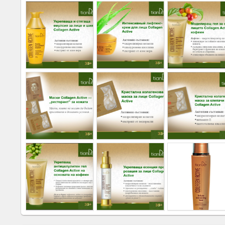
Social
interest
PERSONAL
Login
FB
login
Registration
YEPSE.COM
About
us
User