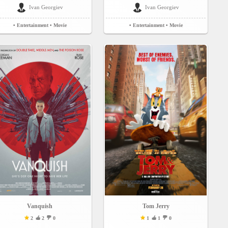
Ivan Georgiev
Ivan Georgiev
• Entertainment
• Movie
• Entertainment
• Movie
Vanquish
Tom Jerry
2
2
0
1
1
0