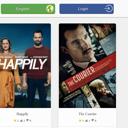
English
Login
Happily
The Courier
2
2
0
1
1
0