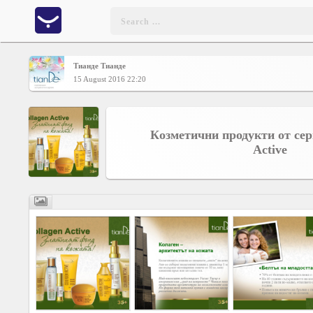
Тианде Тианде
Home
15 August 2016 22:20
CONTENT
Кoзметични продукти от сер
Charts
Active
Yepses
Members
Business
interest