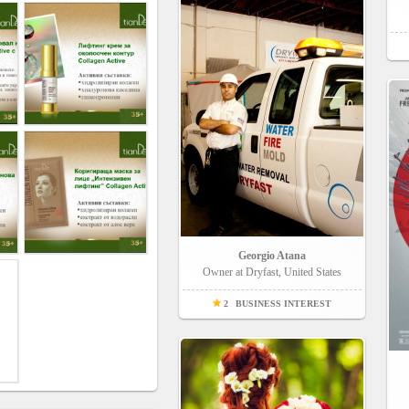
Georgio Atana
Owner at Dryfast, United States
2
BUSINESS INTEREST