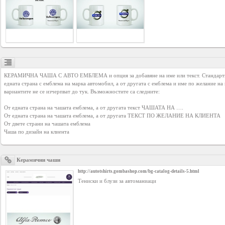
КЕРАМИЧНА ЧАША С АВТО ЕМБЛЕМА и опция за добавяне на име или текст. Стандартно 
едната страна с емблема на марка автомобил, а от другата с емблема и име по желание на к
вариантите не се изчерпват до тук. Възможностите са следните:

От едната страна на чашата емблема, а от другата текст ЧАШАТА НА ….

От едната страна на чашата емблема, а от другата ТЕКСТ ПО ЖЕЛАНИЕ НА КЛИЕНТА

От двете страни на чашата емблема

Чаша по дизайн на клиента
Керамични чаши
http://autotshirts.gombashop.com/bg-catalog-details-5.html
Тениски и блузи за автоманиаци