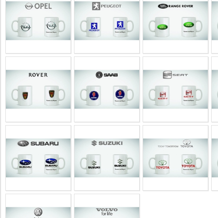
YEPSE.COM
About
us
User
Agreement
Privacy
Policy
Contact
us