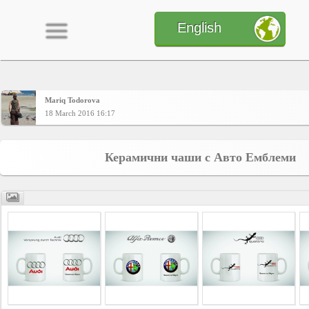
English
Mariq Todorova
Home
18 March 2016 16:17
CONTENT
Керамични чаши с Авто Емблеми
Charts
Yepses
Members