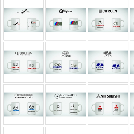
Business
interest
Social
interest
PERSONAL
Login
FB
login
Registration