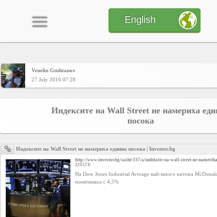
English
Venelin Gushtanov
Home
27 July 2016 07:28
CONTENT
Индексите на Wall Street не намериха ед
посока
Charts
Индексите на Wall Street не намериха единна посока | Investor.bg
http://www.investor.bg/sasht/337/a/indeksite-na-wall-street-ne-namerih
221573/
Yepses
На Dow Jones Industrial Average най-много натежа McDonald
поевтиняха с 4,5%
Members