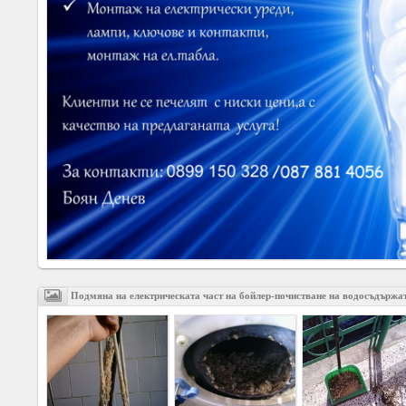
Social
interest
PERSONAL
Login
FB
login
Registration
YEPSE.COM
Подмяна на електрическата част на бойлер-почистване на водосъдържа
About
us
User