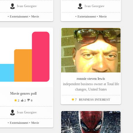
Ivan Georgiev
Ivan Georgiev
• Entertainment
• Movie
• Entertainment
• Movie
ronnie steven lewis
independent business owner at Total life
changes, United States
Movie genres poll
7
BUSINESS INTEREST
2
2
0
Ivan Georgiev
• Entertainment
• Movie