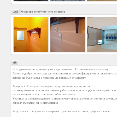
Коридора и таблото след смяната
Осигуряването на домашен уют е вдъхновение... От значение е и нашия вкус... 

Всичко е добре,но няма как да не помислим за електрифицирането и правилните пр
всичко ще бъде наред е правилно да повикаме специалист. 

Завърших "Електрообзавеждане на промишлени предприятия". 

От завършването си и до ден днешен работя,като ел.монтьор(в момента работя кат
квалификационна група по електробезопастност).

Участвал съм в изграждането на имения,частни вили,хотели по морето и столицата
Виждал съм какви ли не изпълнения. 

Услугата,която предлагам е свързана с ремонт на апартаменти,офиси и къщи..
