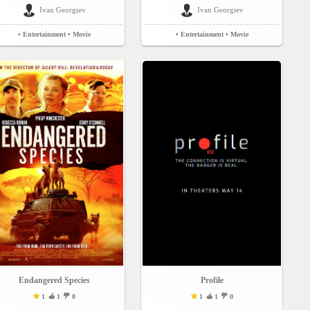
Ivan Georgiev
Ivan Georgiev
• Entertainment
• Movie
• Entertainment
• Movie
Endangered Species
Profile
1
1
0
1
1
0