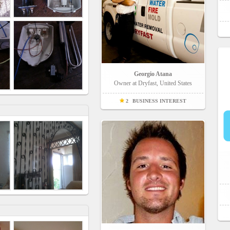
Georgio Atana
Owner at Dryfast, United States
2
BUSINESS INTEREST