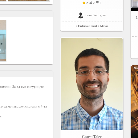
2
2
0
Ivan Georgiev
1
• Entertainment
• Movie
омени. За да сме сигурни,че 
о ел.монтьор/ел.системи с 4-та 
.

Georgi Talev