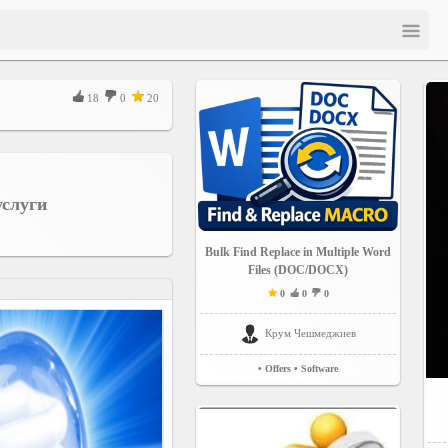
18
0
20
услуги
Bulk Find Replace in Multiple Word
Files (DOC/DOCX)
0
0
0
Крум Чешмеджиев
• Offers
• Software