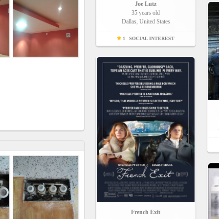
Joe Lutz
35 years old
Dallas, United States
1
SOCIAL INTEREST
French Exit