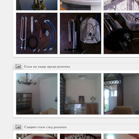
Agreement
Privacy
Policy
Contact
us
Етаж на къща преди ремонта
Същият етаж след ремонта