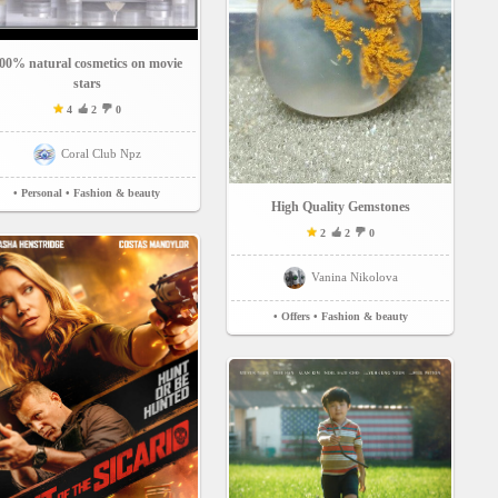
00% natural cosmetics on movie
stars
4
2
0
Coral Club Npz
• Personal
• Fashion & beauty
High Quality Gemstones
2
2
0
Vanina Nikolova
• Offers
• Fashion & beauty