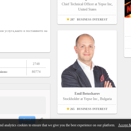
Chief Technical Officer at Yepse Inc,
United States
287
BUSINESS INTEREST
и услуга,както и поставянето на 
2748
sions:
80774
Emil Botusharov
Stockholder at Yepse Inc., Bulgaria
265
BUSINESS INTEREST
Send
nd analytics cookies to ensure that we give you the best experience on our platform.
Accept &