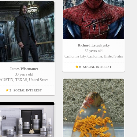
Richard Letuchysky
32 years old
California City, California, United States
0
SOCIAL INTEREST
James Wisemanez
33 years old
AUSTIN, TEXAS, United States
2
SOCIAL INTEREST