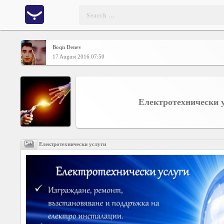
Boqn Denev
Home
17 August 2016 07:50
CONTENT
Електротехнически 
Charts
Yepses
Електротехнически услуги
Members
Business
interest