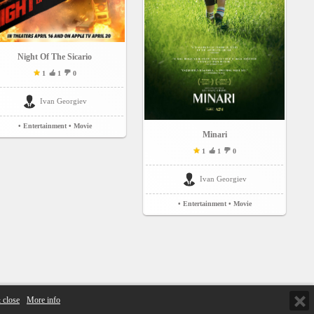
Night Of The Sicario
1
1
0
Ivan Georgiev
• Entertainment
• Movie
Minari
1
1
0
Ivan Georgiev
• Entertainment
• Movie
 close
More info