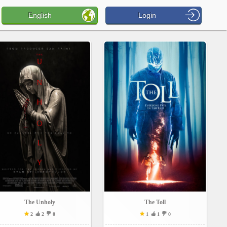
English
Login
The Unholy
The Toll
2
2
0
1
1
0