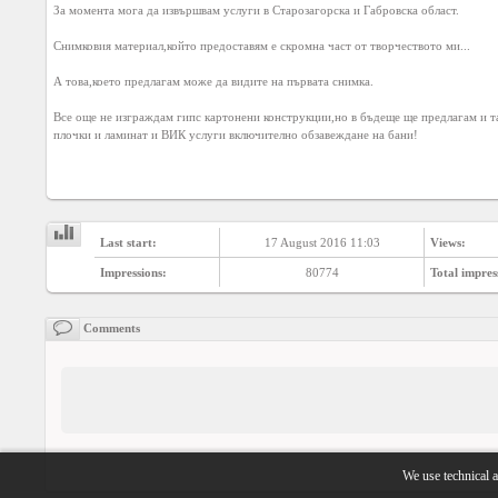
За момента мога да извършвам услуги в Старозагорска и Габровска област. 

Снимковия материал,който предоставям е скромна част от творчеството ми...

А това,което предлагам може да видите на първата снимка. 

Все още не изграждам гипс картонени конструкции,но в бъдеще ще предлагам и таз
плочки и ламинат и ВИК услуги включително обзавеждане на бани! 

Last start:
17 August 2016 11:03
Views:
Impressions:
80774
Total impres
Comments
We use technical a