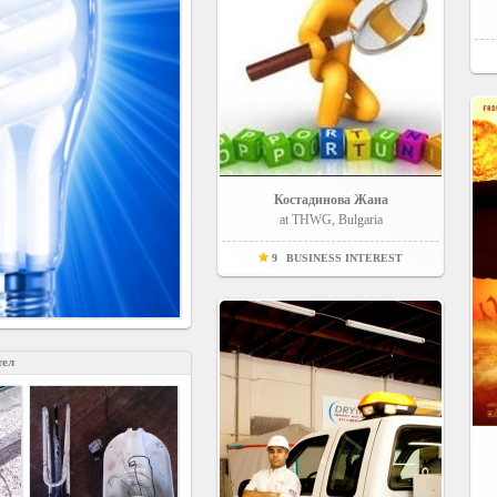
Костадинова Жана
at THWG, Bulgaria
9
BUSINESS INTEREST
тел