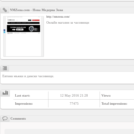
Business
NMZona.com - Нова Модерна Зона
interest
http://nmzona.com/
Онлайн магазин за часовници
Social
interest
PERSONAL
Login
Евтини мъжки и дамски часовници.
FB
Last start:
12 May 2016 21:28
Views:
login
Impressions:
77475
Total impressions:
Registration
Comments