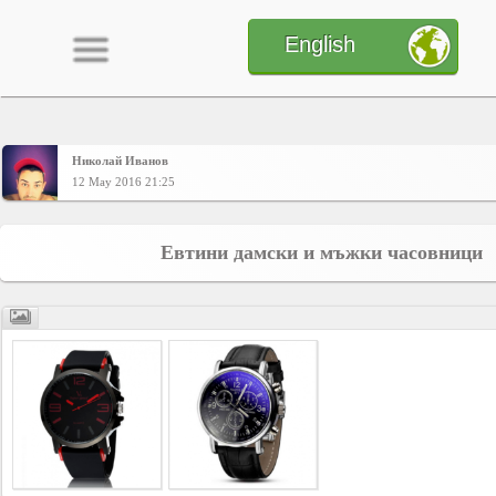
English
Николай Иванов
Home
12 May 2016 21:25
CONTENT
Евтини дамски и мъжки часовници
Charts
Yepses
Members