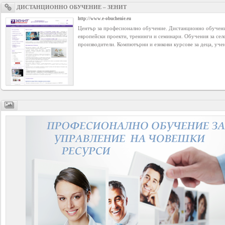
YEPSE.COM
ДИСТАНЦИОННО ОБУЧЕНИЕ – ЗЕНИТ
http://www.e-obuchenie.eu
Център за професионално обучение. Дистанционно обучен
About
европейски проекти, тренинги и семинари. Обучения за сел
us
производители. Компютърни и езикови курсове за деца, уче
User
Agreement
Privacy
Policy
Contact
us