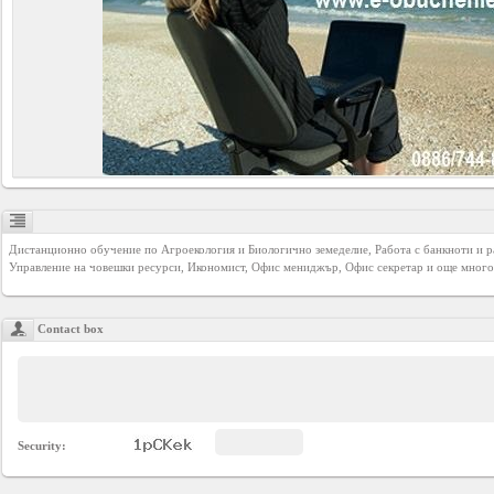
Business
interest
Social
interest
PERSONAL
Дистанционно обучение по Агроекология и Биологично земеделие, Работа с банкноти и ра
Управление на човешки ресурси, Икономист, Офис мениджър, Офис секретар и още много
Login
Contact box
FB
login
Registration
Security: