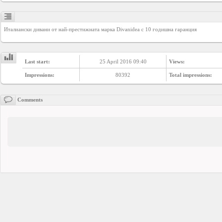
Business
interest
Италиански дивани от най-престижната марка Divanidea с 10 годишна гаранция
Social
interest
Last start:
25 April 2016 09:40
Views:
Impressions:
80392
Total impressions:
PERSONAL
Comments
Login
FB
login
Registration