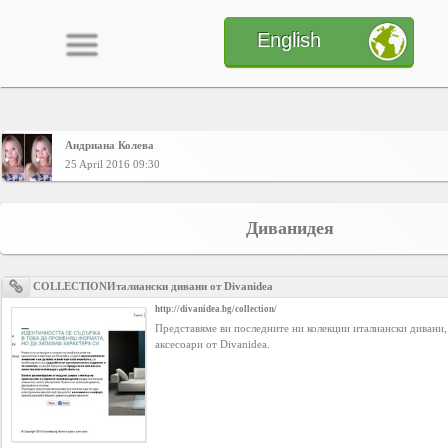
English
Андриана Колева
Home
25 April 2016 09:30
CONTENT
Диванидея
Charts
COLLECTIONИталиански дивани от Divanidea
http://divanidea.bg/collection/
Представяме ви последните ни колекции италиански дивани,
Yepses
аксесоари от Divanidea.
Members