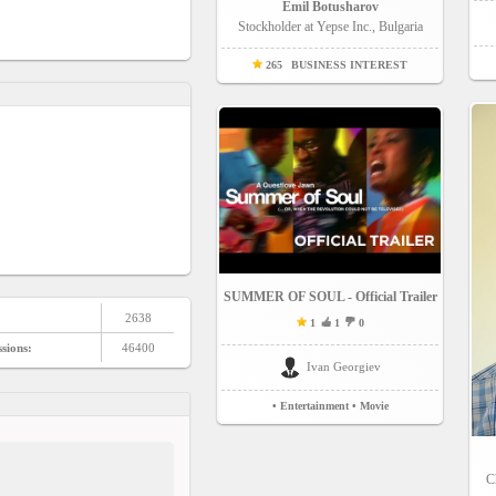
Emil Botusharov
Stockholder at Yepse Inc., Bulgaria
265
BUSINESS INTEREST
SUMMER OF SOUL - Official Trailer
2638
1
1
0
ssions:
46400
Ivan Georgiev
• Entertainment
• Movie
C