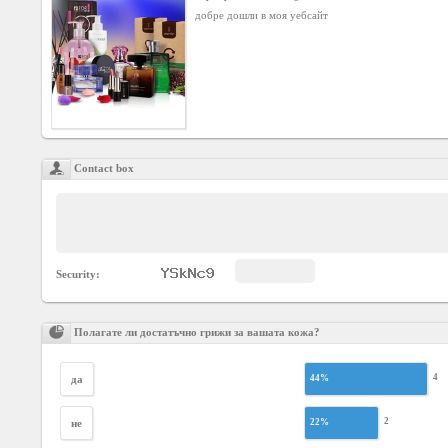
Social
добре дошли в моя уебсайт
interest
PERSONAL
Login
Contact box
FB
login
Registration
Security:
YEPSE.COM
Полагате ли достатъчно грижи за вашата кожа?
About
4
да
44%
us
2
не
22%
User