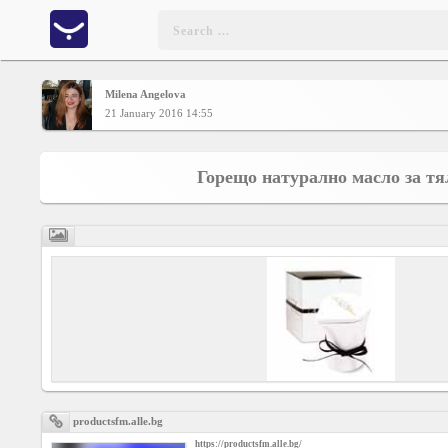
Milena Angelova
Home
21 January 2016 14:55
CONTENT
Горещо натурално масло за тя
Charts
Yepses
Members
Business
interest
productsfm.alle.bg
https://productsfm.alle.bg/