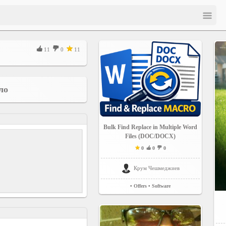
11
0
11
ло
Bulk Find Replace in Multiple Word
Files (DOC/DOCX)
0
0
0
Крум Чешмеджиев
• Offers
• Software