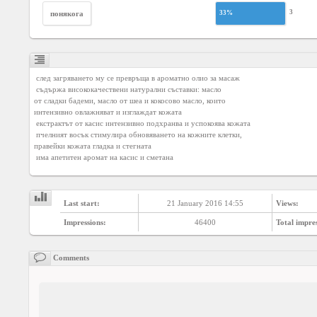
Agreement
3
понякога
33%
Privacy
Policy
 след загряването му се превръща в ароматно олио за масаж

 съдържа висококачествени натурални съставки: масло

Contact
от сладки бадеми, масло от шеа и кокосово масло, които

us
интензивно овлажняват и изглаждат кожата

 екстрактът от касис интензивно подхранва и успокоява кожата

 пчелният восък стимулира обновяването на кожните клетки,

правейки кожата гладка и стегната

 има апетитен аромат на касис и сметана
Last start:
21 January 2016 14:55
Views:
Impressions:
46400
Total impre
Comments