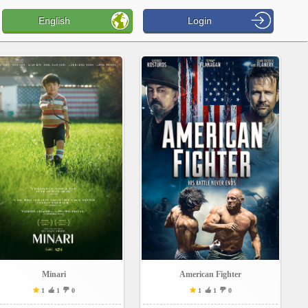
English
Login
Minari
American Fighter
1
1
0
1
1
0