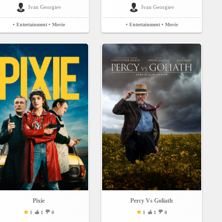
Ivan Georgiev
Ivan Georgiev
• Entertainment
• Movie
• Entertainment
• Movie
Pixie
Percy Vs Goliath
1
1
0
1
1
0