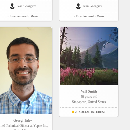
Ivan Georgiev
Ivan Georgiev
• Entertainment
• Movie
• Entertainment
• Movie
Will Smith
46 years old
Singapore, United States
2
SOCIAL INTEREST
Georgi Talev
hief Technical Officer at Yepse Inc,