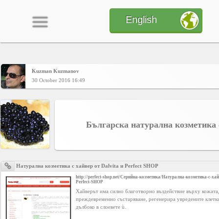
English
Kuzman Kuzmanov
Home
30 October 2016 16:49
CONTENT
Българска натурална козметика 
Charts
Натурална козметика с хайвер от Dalvita и Perfect SHOP
Yepses
http://perfect-shop.net/Серийна-козметика/Натурална-козметика-с-хай
Perfect-SHOP
Хайверът има силно благотворно въздействие върху кожата,
Members
преждевременно състаряване, регенерира увредените клетки
дълбоко в слоевете ù.