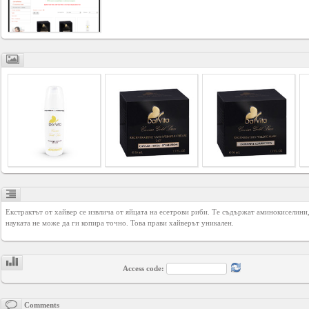
Business
interest
Social
interest
PERSONAL
Login
Екстрактът от хайвер се извлича от яйцата на есетрови риби. Те съдържат аминокиселини,
FB
науката не може да ги копира точно. Това прави хайверът уникален.
login
Access code:
Registration
Comments