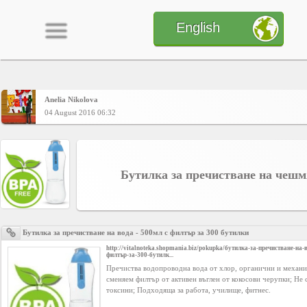
English
Anelia Nikolova
Home
04 August 2016 06:32
CONTENT
Бутилка за пречистване на чешм
Charts
Бутилка за пречистване на вода - 500мл с филтър за 300 бутилки
Yepses
http://vitalnoteka.shopmania.biz/pokupka/бутилка-за-пречистване-на-
филтър-за-300-бутилк...
Пречиства водопроводна вода от хлор, органични и механ
Members
сменяем филтър от активен въглен от кокосови черупки; Не
токсини; Подходяща за работа, училище, фитнес.