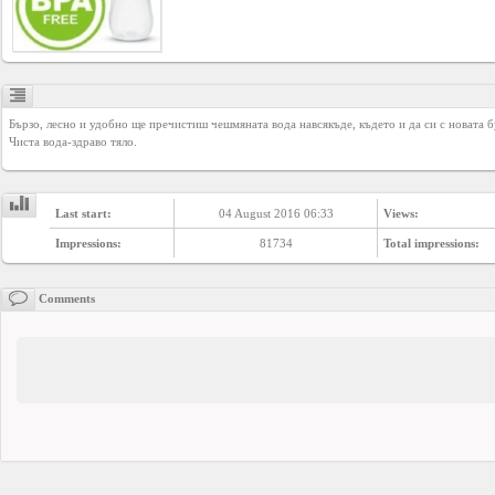
Business
interest
Social
Бързо, лесно и удобно ще пречистиш чешмяната вода навсякъде, където и да си с новата бу
interest
Чиста вода-здраво тяло.
PERSONAL
Last start:
04 August 2016 06:33
Views:
Impressions:
81734
Total impressions:
Login
Comments
FB
login
Registration