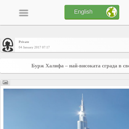
English
Private
Home
04 January 2017 07:17
CONTENT
Бурж Халифа – най-високата сграда в св
Charts
Yepses
Members