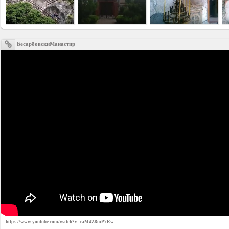
Business
interest
БесарбовскиМанастир
Social
interest
PERSONAL
Login
FB
login
Registration
https://www.youtube.com/watch?v=caM4Z8mP7Rw