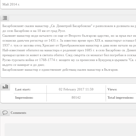
YEPSE.COM
Май 2014 г.
About
Басарбовският скален манастир „Св. Димитрий Басарбовски” е разположен в долината на р
us
до село Басарбово и на 10 км от град Русе.

Скалният манастир води началото си още от Второто българско царство, но за пръв път им
османски данъчен регистър от 1431 г. За известно време през XIX в. манастирът останал бе
1937 г. тук се заселва отец Хрисант от Преображенския манастир и дава ново начало на р
User
Най-известният обитател на манастира е роденият през 1685 г. в село Басарбово св. Димит
Agreement
прекарал целия си живот в светата обител. След смъртта си монахът бил погребан в селскат
Руско-турската война от 1768-1774 г. мощите му са пренесени в Букурещ в църквата "Св. с
където се намират и до днес.

Басарбовският манастир е единственият действащ скален манастир в България.
Privacy
Policy
Last start:
02 February 2017 11:59
Views:
Contact
Impressions:
80142
Total impressions:
us
Comments