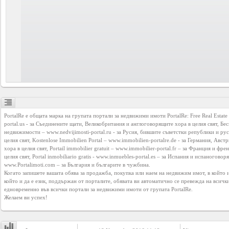
YEPSE.COM
About
us
User
Agreement
PortalRe е общата марка на групата портали за недвижими имоти PortalRe: Free Real Estate P
Privacy
portal.us
 - за Съединените щати, Великобритания и англоговорящите хора в целия свят, Бес
Policy
недвижимости – 
www.nedvijimosti-portal.ru
 - за Русия, бившите съветстки републики и ру
целия свят, Kostenlose Immobilien Portal – 
www.immobilien-portalre.de
 - за Германия, Авст
хора в целия свят, Portail immobilier gratuit – 
www.immobilier-portal.fr
 – за Франция и френ
целия свят, Portal inmobiliario gratis - 
www.inmuebles-portal.es
Contact
www.Portalimoti.com
 – за България и българите в чужбина.

us
Когато запишете вашата обява за продажба, покупка или наем на недвижим имот, в който и 
който и да е език, поддържан от порталите, обявата ви автоматично се превежда на всички
едновременно във всички портали за недвижими имоти от групата PortalRe.

Желаем ви успех!