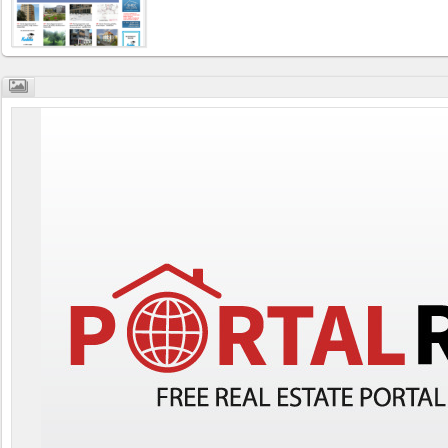
Business
interest
Social
interest
PERSONAL
Login
FB
login
Registration