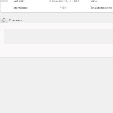
Last start:
18 November 2016 11:12
Views:
Impressions:
74384
Total impressions:
Comments