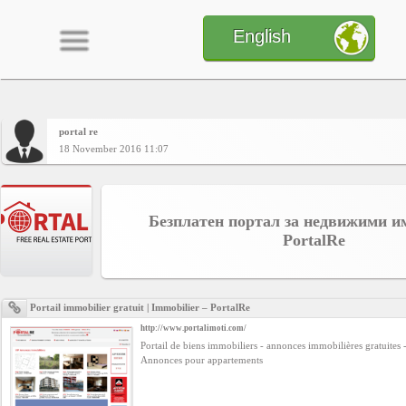
English
portal re
Home
18 November 2016 11:07
CONTENT
Безплатен портал за недвижими и
PortalRe
Charts
Portail immobilier gratuit | Immobilier – PortalRe
Yepses
http://www.portalimoti.com/
Portail de biens immobiliers - annonces immobilières gratuites -
Annonces pour appartements
Members